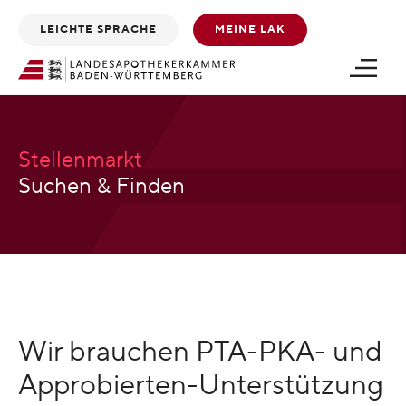
Zum
Zum
LEICHTE SPRACHE
MEINE LAK
Inhalt
Footer
scrollen
scrollen
Stellenmarkt
Suchen & Finden
Wir brauchen PTA-PKA- und
Approbierten-Unterstützung