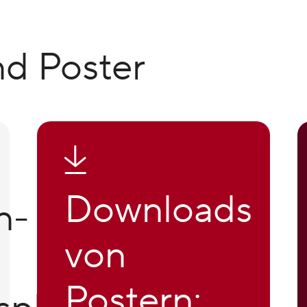
und Poster
Downloads
n-
von
Postern: