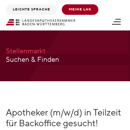
Zum
Zum
LEICHTE SPRACHE
MEINE LAK
Inhalt
Footer
scrollen
scrollen
Stellenmarkt
Suchen & Finden
Apotheker (m/w/d) in Teilzeit
für Backoffice gesucht!