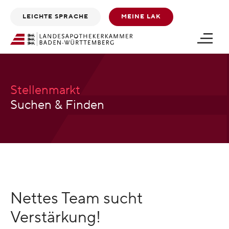
Zum
Zum
LEICHTE SPRACHE
MEINE LAK
Inhalt
Footer
scrollen
scrollen
Stellenmarkt
Suchen & Finden
Nettes Team sucht
Verstärkung!